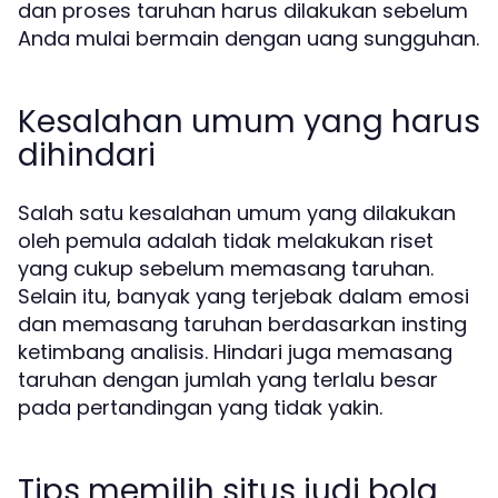
dan proses taruhan harus dilakukan sebelum
Anda mulai bermain dengan uang sungguhan.
Kesalahan umum yang harus
dihindari
Salah satu kesalahan umum yang dilakukan
oleh pemula adalah tidak melakukan riset
yang cukup sebelum memasang taruhan.
Selain itu, banyak yang terjebak dalam emosi
dan memasang taruhan berdasarkan insting
ketimbang analisis. Hindari juga memasang
taruhan dengan jumlah yang terlalu besar
pada pertandingan yang tidak yakin.
Tips memilih situs judi bola