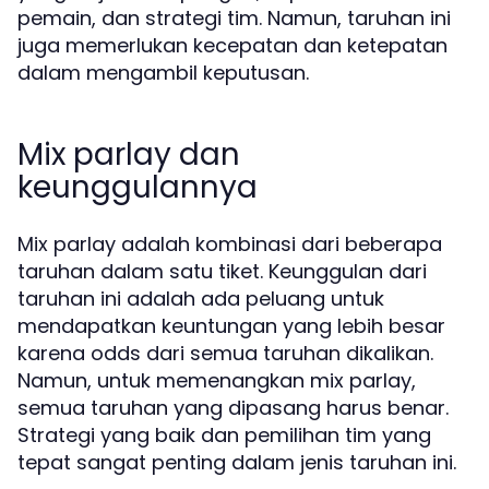
pemain, dan strategi tim. Namun, taruhan ini
juga memerlukan kecepatan dan ketepatan
dalam mengambil keputusan.
Mix parlay dan
keunggulannya
Mix parlay adalah kombinasi dari beberapa
taruhan dalam satu tiket. Keunggulan dari
taruhan ini adalah ada peluang untuk
mendapatkan keuntungan yang lebih besar
karena odds dari semua taruhan dikalikan.
Namun, untuk memenangkan mix parlay,
semua taruhan yang dipasang harus benar.
Strategi yang baik dan pemilihan tim yang
tepat sangat penting dalam jenis taruhan ini.