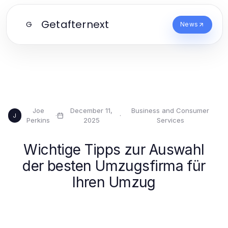
Getafternext
G
News
Joe
December 11,
Business and Consumer
·
·
J
Perkins
2025
Services
Wichtige Tipps zur Auswahl
der besten Umzugsfirma für
Ihren Umzug