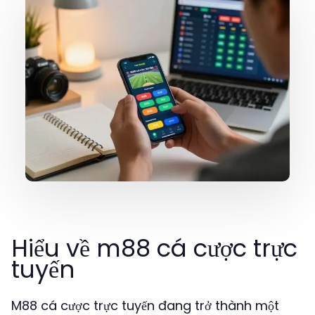
Hiểu về m88 cá cược trực
tuyến
M88 cá cược trực tuyến đang trở thành một