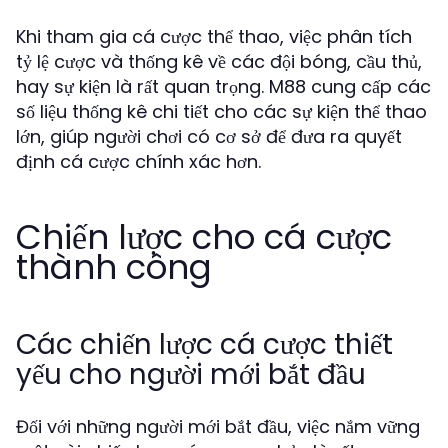
Khi tham gia cá cược thể thao, việc phân tích
tỷ lệ cược và thống kê về các đội bóng, cầu thủ,
hay sự kiện là rất quan trọng. M88 cung cấp các
số liệu thống kê chi tiết cho các sự kiện thể thao
lớn, giúp người chơi có cơ sở để đưa ra quyết
định cá cược chính xác hơn.
Chiến lược cho cá cược
thành công
Các chiến lược cá cược thiết
yếu cho người mới bắt đầu
Đối với những người mới bắt đầu, việc nắm vững