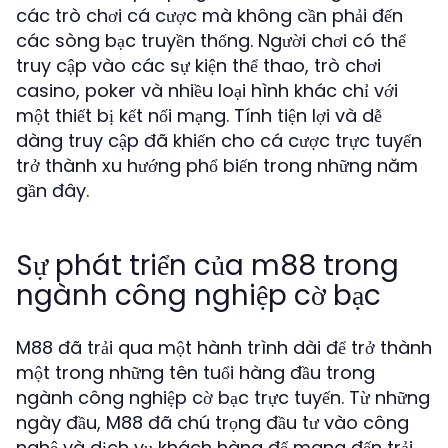
các trò chơi cá cược mà không cần phải đến
các sòng bạc truyền thống. Người chơi có thể
truy cập vào các sự kiện thể thao, trò chơi
casino, poker và nhiều loại hình khác chỉ với
một thiết bị kết nối mạng. Tính tiện lợi và dễ
dàng truy cập đã khiến cho cá cược trực tuyến
trở thành xu hướng phổ biến trong những năm
gần đây.
Sự phát triển của m88 trong
ngành công nghiệp cờ bạc
M88 đã trải qua một hành trình dài để trở thành
một trong những tên tuổi hàng đầu trong
ngành công nghiệp cờ bạc trực tuyến. Từ những
ngày đầu, M88 đã chú trọng đầu tư vào công
nghệ và dịch vụ khách hàng để mang đến trải