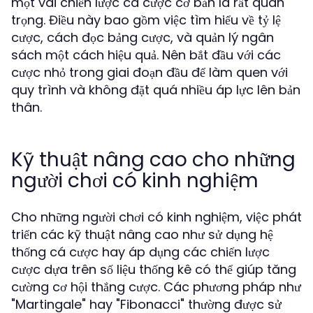
một vài chiến lược cá cược cơ bản là rất quan
trọng. Điều này bao gồm việc tìm hiểu về tỷ lệ
cược, cách đọc bảng cược, và quản lý ngân
sách một cách hiệu quả. Nên bắt đầu với các
cược nhỏ trong giai đoạn đầu để làm quen với
quy trình và không đặt quá nhiều áp lực lên bản
thân.
Kỹ thuật nâng cao cho những
người chơi có kinh nghiệm
Cho những người chơi có kinh nghiệm, việc phát
triển các kỹ thuật nâng cao như sử dụng hệ
thống cá cược hay áp dụng các chiến lược
cược dựa trên số liệu thống kê có thể giúp tăng
cường cơ hội thắng cược. Các phương pháp như
"Martingale" hay "Fibonacci" thường được sử