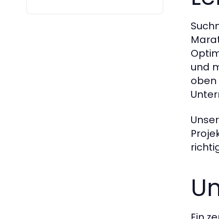
Suchm
Marat
Optim
und m
oben –
Unte
Unser
Proje
richt
Un
Ein z