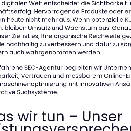
r digitalen Welt entscheidet die Sichtbarkei
äftserfolg. Hervorragende Produkte oder ers
en heute nicht mehr aus. Wenn potenzielle K
n, bleiben Umsatz und Wachstum aus. Genau 
ser Ziel ist es, Ihre organische Reichweite gez
e nachhaltig zu verbessern und dafür zu sorg
ern auch wahrgenommen werden.
rfahrene SEO-Agentur begleiten wir Unter
barkeit, Vertrauen und messbarem Online-Erf
aschinenoptimierung mit innovativen Ansät
ative Suchsysteme.
s wir tun – Unser
istungsverspreche