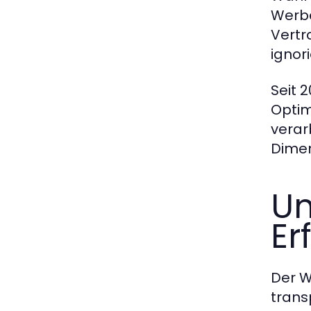
Werbe
Vertr
ignor
Seit 
Optim
verar
Dimen
Un
Er
Der W
trans