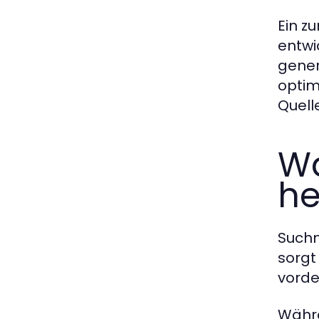
Ein z
entwi
gener
optim
Quell
Wa
he
Suchm
sorgt
vorde
Währe