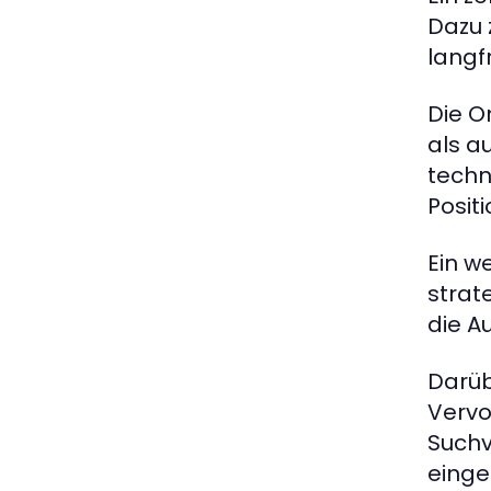
Dazu 
langf
Die O
als a
techn
Posit
Ein w
strat
die A
Darüb
Vervo
Suchv
eing