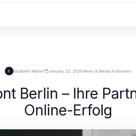
Elizabeth Martin
·
January 22, 2026
·
News & Media Publishers
E
t Berlin – Ihre Par
Online-Erfolg