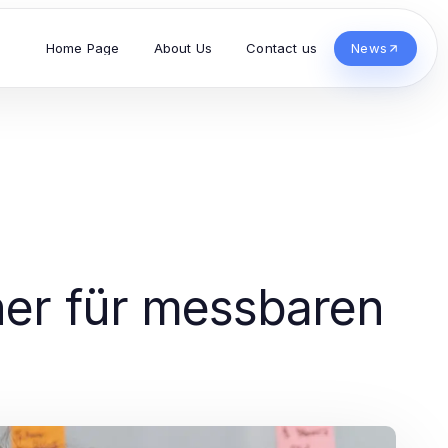
Home Page
About Us
Contact us
News
tner für messbaren