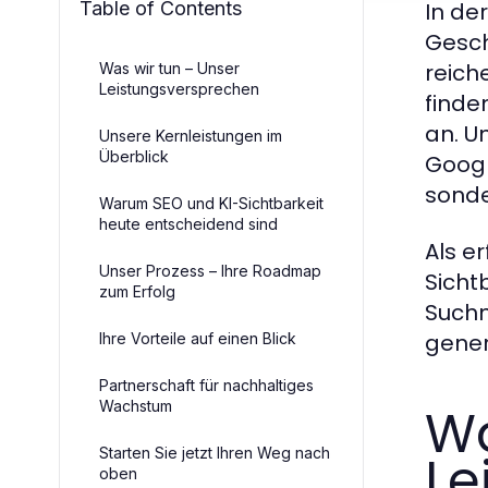
Table of Contents
In de
Gesch
reich
Was wir tun – Unser
Leistungsversprechen
finde
an. Un
Unsere Kernleistungen im
Überblick
Googl
sond
Warum SEO und KI-Sichtbarkeit
heute entscheidend sind
Als e
Unser Prozess – Ihre Roadmap
Sicht
zum Erfolg
Suchm
gener
Ihre Vorteile auf einen Blick
Partnerschaft für nachhaltiges
Wachstum
Wa
Starten Sie jetzt Ihren Weg nach
Le
oben