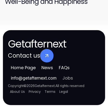
Well-Being and Happiness
Getafternext
Contact us
Home Page
News
FAQs
Jobs
info
@
getafternext.com
Copyright
©
2026
Getafternext
.
All rights reserved
About Us
Privacy
Terms
Legal