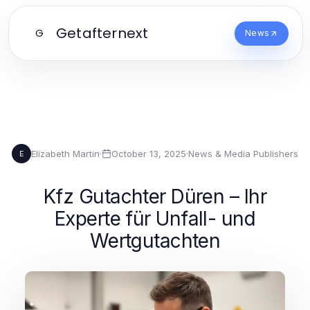
Getafternext
G
News
Elizabeth Martin
·
October 13, 2025
·
News & Media Publishers
E
Kfz Gutachter Düren – Ihr
Experte für Unfall- und
Wertgutachten