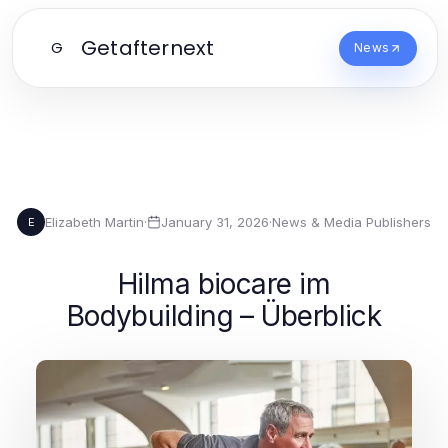
Getafternext
G
News
Elizabeth Martin
·
January 31, 2026
·
News & Media Publishers
E
Hilma biocare im
Bodybuilding – Überblick