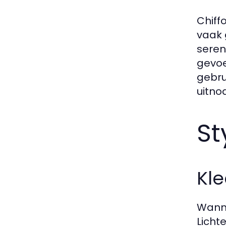
Chiff
vaak 
seren
gevoe
gebru
uitno
St
Kl
Wanne
Licht