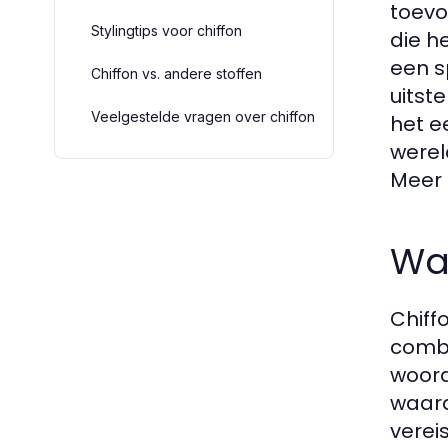
toevo
Stylingtips voor chiffon
die h
een s
Chiffon vs. andere stoffen
uitst
Veelgestelde vragen over chiffon
het e
werel
Meer 
Wat
Chiff
combi
woord
waard
verei