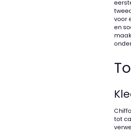
eerst
tweed
voor 
en so
maakt
onder
To
Kle
Chiff
tot c
verwe