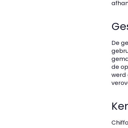
afhan
Ges
De ge
gebru
gemaa
de op
werd 
verov
Ke
Chiff