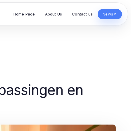
Home Page
About Us
Contact us
News
epassingen en