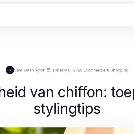
Sam Washington
·
February 8, 2026
·
Ecommerce & Shopping
S
gheid van chiffon: to
stylingtips