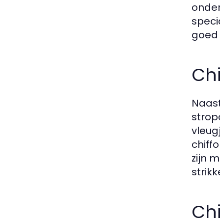
onder
speci
goed 
Chi
Naast
strop
vleug
chiff
zijn 
strikk
Chi