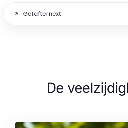
Getafternext
G
De veelzijdi