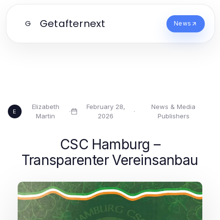
Getafternext
G
News
Elizabeth
February 28,
News & Media
·
·
E
Martin
2026
Publishers
CSC Hamburg –
Transparenter Vereinsanbau