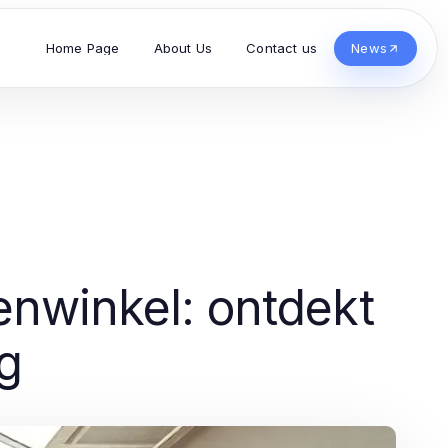
Home Page
About Us
Contact us
News
enwinkel: ontdekt
ng