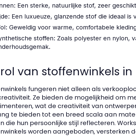
innen:
Een sterke, natuurlijke stof, zeer geschik
jde:
Een luxueuze, glanzende stof die ideaal is 
ol:
Geweldig voor warme, comfortabele kleding, 
ynthetische stoffen:
Zoals polyester en nylon, 
nderhoudsgemak.
rol van stoffenwinkels in 
enwinkels fungeren niet alleen als verkoopl
creativiteit. Ze bieden de mogelijkheid om me
imenteren, wat de creativiteit van ontwerper
ng te bieden tot een breed scala aan mater
 die hun persoonlijke stijl reflecteren. Wor
enwinkels worden aangeboden, versterken de