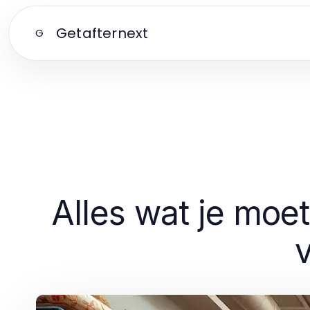
Getafternext
G
Alles wat je moe
v