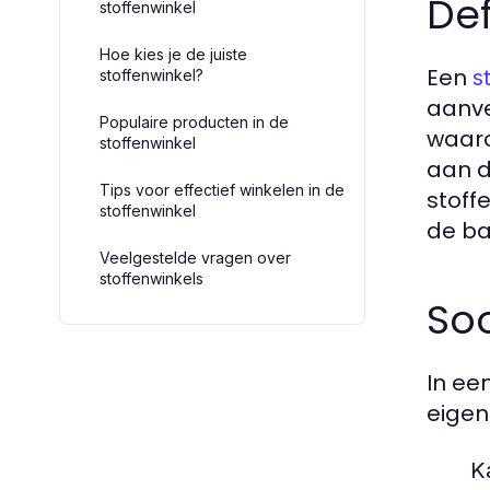
Def
stoffenwinkel
Hoe kies je de juiste
Een
s
stoffenwinkel?
aanve
Populaire producten in de
waaro
stoffenwinkel
aan d
Tips voor effectief winkelen in de
stoff
stoffenwinkel
de ba
Veelgestelde vragen over
stoffenwinkels
Soo
In ee
eigen
K