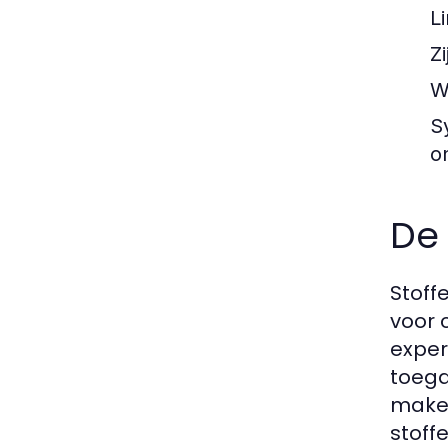
L
Zi
W
S
o
De 
Stoff
voor 
exper
toega
maken
stoff