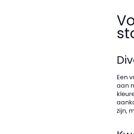
Vo
st
Div
Een v
aan m
kleur
aanko
zijn,