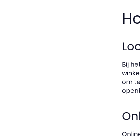
Ho
Loc
Bij h
winke
om te
openb
Onl
Onlin