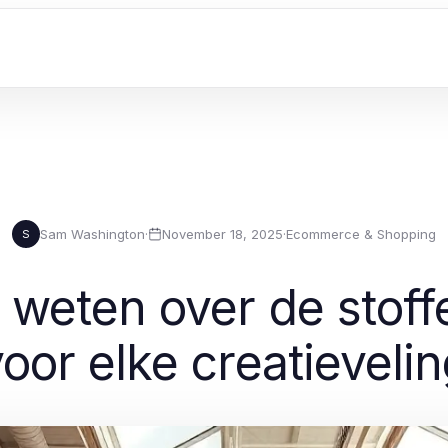
Sam Washington
·
November 18, 2025
·
Ecommerce & Shopping
S
t weten over de stoff
oor elke creatieveli