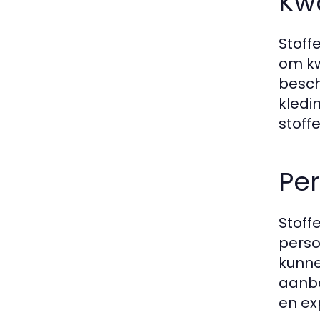
Kwa
Stoff
om kw
besch
kledi
stoff
Per
Stoff
perso
kunne
aanbe
en exp