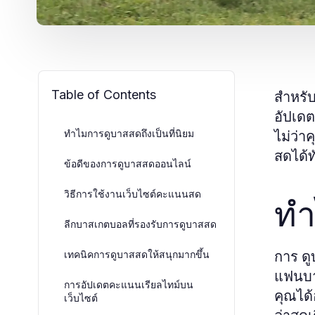
Table of Contents
สำหรั
อัปเด
ไม่ว่า
ทำไมการดูบาสสดถึงเป็นที่นิยม
สดได้ท
ข้อดีของการดูบาสสดออนไลน์
วิธีการใช้งานเว็บไซต์คะแนนสด
ทำ
ลีกบาสเกตบอลที่รองรับการดูบาสสด
การ
เทคนิคการดูบาสสดให้สนุกมากขึ้น
ด
แฟนบา
การอัปเดตคะแนนเรียลไทม์บน
คุณได้
เว็บไซต์