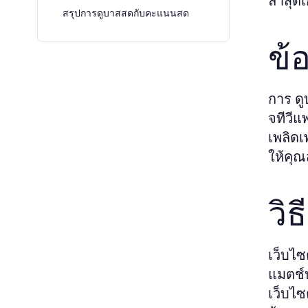
ล่าสุด
สรุปการดูบาสสดกับคะแนนสด
ข้
การ
ด
จทีวีแ
เพลิด
ให้คุณ
วิ
เว็บไซ
แมตช์
เว็บไซ