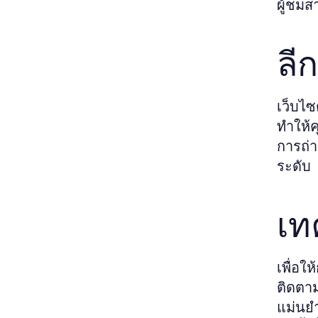
ผู้ชม
ลี
เว็บไซ
ทำให้
การถ่า
ระดับ
เท
เพื่อใ
ติดตา
แม่นยำ