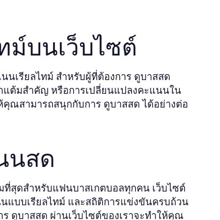
ม์บนเว็บไซต์
นเรียลไทม์ สำหรับผู้ที่ต้องการ
ดูบาสสด
ำแต้มสำคัญ หรือการเปลี่ยนแปลงคะแนนใน
ห้คุณสามารถสนุกกับการ
ได้อย่างต่อ
ดูบาสสด
แนนสด
สมที่สุดสำหรับแฟนบาสเกตบอลทุกคน เว็บไซต์
แบบเรียลไทม์ และสถิติการแข่งขันครบถ้วน
การ
ผ่านเว็บไซต์ของเราจะทำให้คุณ
ดูบาสสด