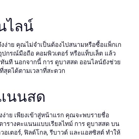
นไลน์
งง่าย คุณไม่จำเป็นต้องไปสนามหรือซื้อแพ็กเก
ปกรณ์มือถือ คอมพิวเตอร์ หรือแท็บเล็ต แล้ว
ทันที นอกจากนี้ การ
ออนไลน์ยังช่วย
ดูบาสสด
ี่สุดได้ตามเวลาที่สะดวก
คะแนนสด
องง่าย เพียงเข้าสู่หน้าแรก คุณจะพบรายชื่อ
ละตารางคะแนนแบบเรียลไทม์ การ
บน
ดูบาสสด
วอเตอร์, ฟิลด์โกล, รีบาวด์ และแอสซิสต์ ทำให้